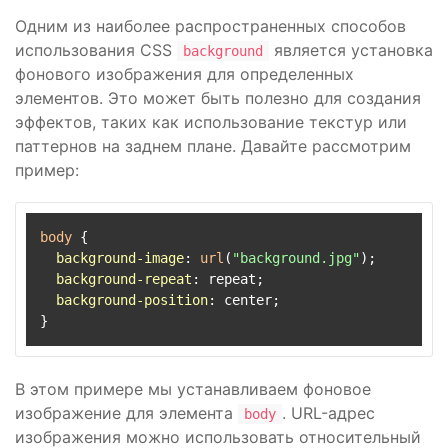
Одним из наиболее распространенных способов
использования CSS
является установка
background
фонового изображения для определенных
элементов. Это может быть полезно для создания
эффектов, таких как использование текстур или
паттернов на заднем плане. Давайте рассмотрим
пример:
body
 {

background-image
: 
url
(
"background.jpg"
);

background-repeat
: repeat;

background-position
: center;

В этом примере мы устанавливаем фоновое
изображение для элемента
. URL-адрес
body
изображения можно использовать относительный