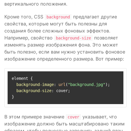
вертикального положения.
Кроме того, CSS
предлагает другие
background
свойства, которые могут быть полезны для
создания более сложных фоновых эффектов.
Например, свойство
позволяет
background-size
изменять размер изображения фона. Это может
быть полезно, если вам нужно установить фоновое
изображение определенного размера. Вот пример:
element {

background-image
: 
url
(
"background.jpg"
);

background-size
: cover;

В этом примере значение
указывает, что
cover
изображение должно быть масштабировано таким
образом, чтобы полностью заполнить задний план