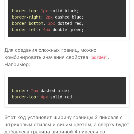
border-top
: 
1px
border-right
: 
2px
border-bottom
: 
3px
border-left
: 
4px
Для создания сложных границ, можно
комбинировать значения свойства
.
border
Например:
border
: 
2px
border-top
: 
4px
Этот код установит ширину границы 2 пикселя с
штриховым стилем и синим цветом, а сверху будет
добавлена граница шириной 4 пикселя со