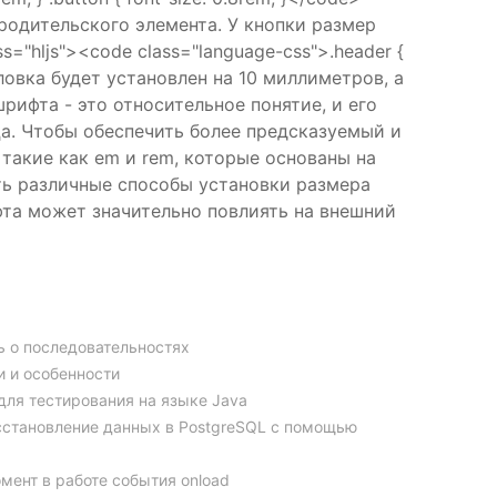
 родительского элемента. У кнопки размер
="hljs"><code class="language-css">.header {
оловка будет установлен на 10 миллиметров, а
рифта - это относительное понятие, и его
а. Чтобы обеспечить более предсказуемый и
такие как em и rem, которые основаны на
ть различные способы установки размера
фта может значительно повлиять на внешний
ть о последовательностях
 и особенности
для тестирования на языке Java
сстановление данных в PostgreSQL с помощью
мент в работе события onload