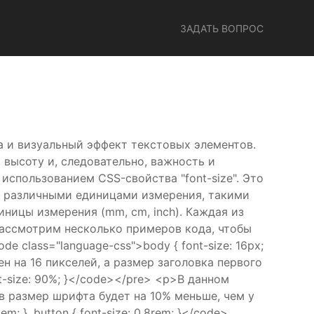
ЗАДАТЬ ВОПРОС
а и визуальный эффект текстовых элементов.
 высоту и, следовательно, важность и
спользованием CSS-свойства "font-size". Это
 различными единицами измерения, такими
иницы измерения (mm, cm, inch). Каждая из
рассмотрим несколько примеров кода, чтобы
 class="language-css">body { font-size: 16px;
ен на 16 пикселей, а размер заголовка первого
ont-size: 90%; }</code></pre> <p>В данном
в размер шрифта будет на 10% меньше, чем у
m; } .button { font-size: 0.8rem; }</code>