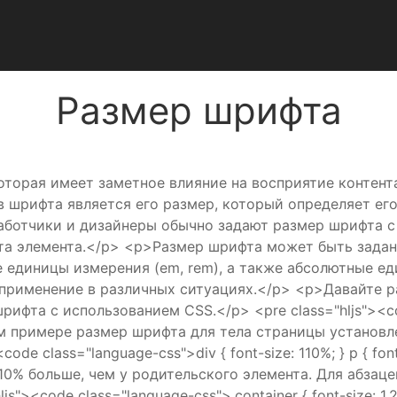
Размер шрифта
торая имеет заметное влияние на восприятие контент
 шрифта является его размер, который определяет его
аботчики и дизайнеры обычно задают размер шрифта с и
а элемента.</p> <p>Размер шрифта может быть задан
ые единицы измерения (em, rem), а также абсолютные ед
 применение в различных ситуациях.</p> <p>Давайте 
ифта с использованием CSS.</p> <pre class="hljs"><code
этом примере размер шрифта для тела страницы установл
code class="language-css">div { font-size: 110%; } p { f
10% больше, чем у родительского элемента. Для абзаце
"><code class="language-css">.container { font-size: 1.2e