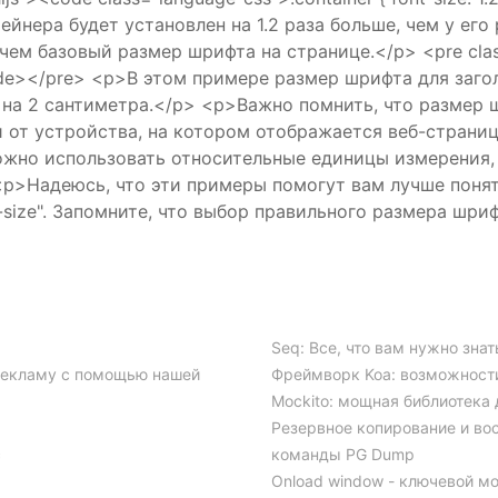
йнера будет установлен на 1.2 раза больше, чем у его
чем базовый размер шрифта на странице.</p> <pre class
}</code></pre> <p>В этом примере размер шрифта для заг
на 2 сантиметра.</p> <p>Важно помнить, что размер ш
 от устройства, на котором отображается веб-страниц
жно использовать относительные единицы измерения, 
<p>Надеюсь, что эти примеры помогут вам лучше поня
-size". Запомните, что выбор правильного размера шри
Seq: Все, что вам нужно зна
 рекламу с помощью нашей
Фреймворк Koa: возможности
Mockito: мощная библиотека 
Резервное копирование и во
с
команды PG Dump
Onload window - ключевой мо