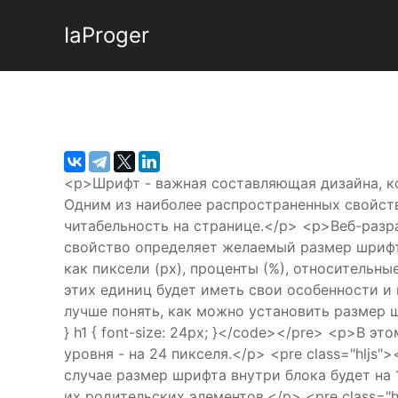
IaProger
<p>Шрифт - важная составляющая дизайна, ко
Одним из наиболее распространенных свойств
читабельность на странице.</p> <p>Веб-разр
свойство определяет желаемый размер шрифт
как пиксели (px), проценты (%), относительн
этих единиц будет иметь свои особенности и
лучше понять, как можно установить размер шр
} h1 { font-size: 24px; }</code></pre> <p>В 
уровня - на 24 пикселя.</p> <pre class="hljs"><
случае размер шрифта внутри блока будет на 
их родительских элементов.</p> <pre class="hljs