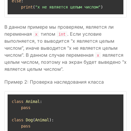
else
:

print
(
"x не является целым числом"
В данном примере мы проверяем, является ли
переменная
типом
. Если условие
x
int
выполняется, то выводится "x является целым
числом", иначе выводится "x не является целым
числом". В данном случае переменная
является
x
целым числом, поэтому на экран будет выведено "x
является целым числом".
Пример 2: Проверка наследования класса
class
Animal
:

pass
class
Dog
(
Animal
):

pass