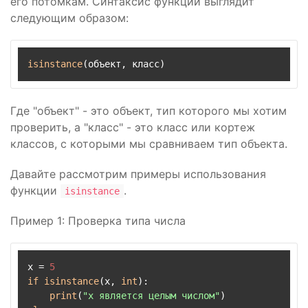
его потомкам. Синтаксис функции выглядит
следующим образом:
isinstance
Где "объект" - это объект, тип которого мы хотим
проверить, а "класс" - это класс или кортеж
классов, с которыми мы сравниваем тип объекта.
Давайте рассмотрим примеры использования
функции
.
isinstance
Пример 1: Проверка типа числа
x = 
5
if
isinstance
(x, 
int
):

print
(
"x является целым числом"