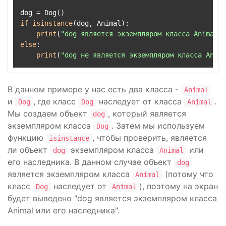
if
isinstance
(dog, Animal):

print
(
"dog является экземпляром класса Animal и
else
:

print
(
"dog не является экземпляром класса Anima
В данном примере у нас есть два класса -
Animal
и
, где класс
наследует от класса
.
Dog
Dog
Animal
Мы создаем объект
, который является
dog
экземпляром класса
. Затем мы используем
Dog
функцию
, чтобы проверить, является
isinstance
ли объект
экземпляром класса
или
dog
Animal
его наследника. В данном случае объект
dog
является экземпляром класса
(потому что
Animal
класс
наследует от
), поэтому на экран
Dog
Animal
будет выведено "dog является экземпляром класса
Animal или его наследника".