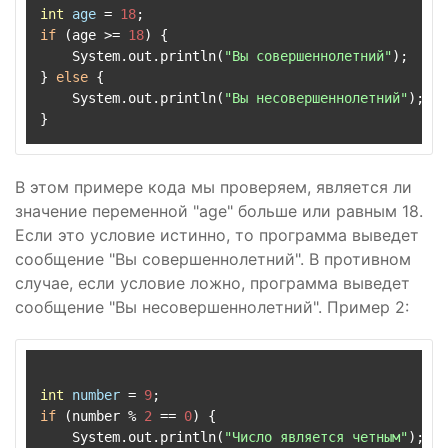
int
age
=
18
if
 (age >= 
18
) {

    System.out.println(
"Вы совершеннолетний"
);

} 
else
 {

    System.out.println(
"Вы несовершеннолетний"
);

В этом примере кода мы проверяем, является ли
значение переменной "age" больше или равным 18.
Если это условие истинно, то программа выведет
сообщение "Вы совершеннолетний". В противном
случае, если условие ложно, программа выведет
сообщение "Вы несовершеннолетний". Пример 2:
int
number
=
9
if
 (number % 
2
 == 
0
) {

    System.out.println(
"Число является четным"
);
