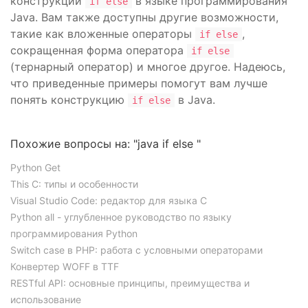
конструкции
в языке программирования
if else
Java. Вам также доступны другие возможности,
такие как вложенные операторы
,
if else
сокращенная форма оператора
if else
(тернарный оператор) и многое другое. Надеюсь,
что приведенные примеры помогут вам лучше
понять конструкцию
в Java.
if else
Похожие вопросы на: "java if else "
Python Get
This C: типы и особенности
Visual Studio Code: редактор для языка C
Python all - углубленное руководство по языку
программирования Python
Switch case в PHP: работа с условными операторами
Конвертер WOFF в TTF
RESTful API: основные принципы, преимущества и
использование