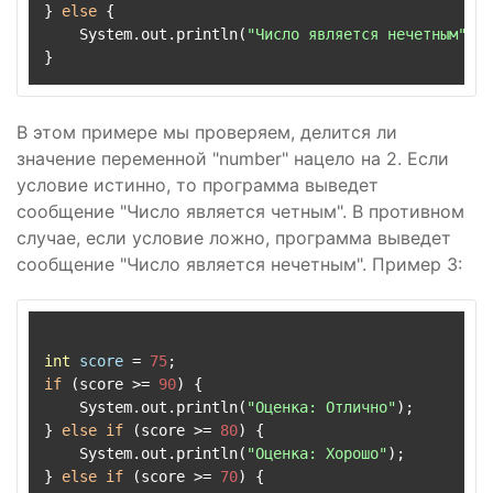
} 
else
 {

    System.out.println(
"Число является нечетным"
);

В этом примере мы проверяем, делится ли
значение переменной "number" нацело на 2. Если
условие истинно, то программа выведет
сообщение "Число является четным". В противном
случае, если условие ложно, программа выведет
сообщение "Число является нечетным". Пример 3:
int
score
=
75
if
 (score >= 
90
) {

    System.out.println(
"Оценка: Отлично"
);

} 
else
if
 (score >= 
80
) {

    System.out.println(
"Оценка: Хорошо"
);

} 
else
if
 (score >= 
70
) {
