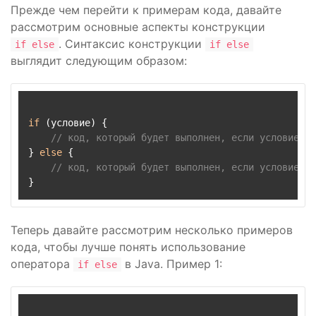
Прежде чем перейти к примерам кода, давайте
рассмотрим основные аспекты конструкции
. Синтаксис конструкции
if else
if else
выглядит следующим образом:
if
 (условие) {

// код, который будет выполнен, если условие ис
} 
else
 {

// код, который будет выполнен, если условие ло
Теперь давайте рассмотрим несколько примеров
кода, чтобы лучше понять использование
оператора
в Java. Пример 1:
if else