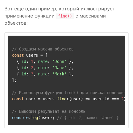
Вот еще один пример, который иллюстрирует
применение функции
с массивами
find()
объектов:
// Создаем массив объектов
const
 users = [

  { 
id
: 
1
, 
name
: 
'John'
 },

  { 
id
: 
2
, 
name
: 
'Jane'
 },

  { 
id
: 
3
, 
name
: 
'Mark'
 },

];

// Используем функцию find() для поиска пользовател
const
 user = users.
find
(
(
user
) =>
 user.
id
 === 
2
);

// Выводим результат на консоль
console
.
log
(user); 
// { id: 2, name: 'Jane' }