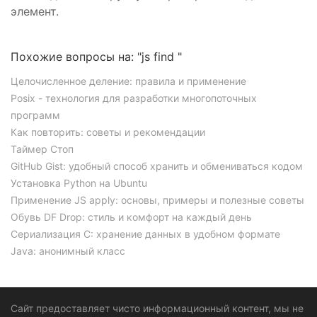
элемент.
Похожие вопросы на: "js find "
Целочисленное деление: правила и применение
Posix - технология для разработки многопоточных
программ
Как повторить: советы и рекомендации
Таймер Стоп
GitHub Gist: удобный способ хранить и обмениваться кодом
Установка Python на Ubuntu
Применение JS apply: основы, примеры и полезные советы
Обувь DF Drop: стиль и комфорт на каждый день
Сериализация C: хранение данных в удобном формате
Java: анонимный класс
Сайт предоставляет чисто информационный контент, мы не