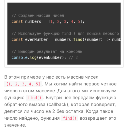
// Создаем массив чисел
const
 numbers = [
1
, 
2
, 
3
, 
4
, 
5
];

// Используем функцию find() для поиска первого чет
const
 evenNumber = numbers.
find
(
(
number
) =>
 number 
// Выводим результат на консоль
console
.
log
(evenNumber); 
// 2
В этом примере у нас есть массив чисел
. Мы хотим найти первое четное
[1, 2, 3, 4, 5]
число в этом массиве. Для этого мы используем
функцию
. Внутри нее передаем функцию
find()
обратного вызова (callback), которая проверяет,
делится ли число на 2 без остатка. Когда такое
число найдено, функция
возвращает это
find()
значение.