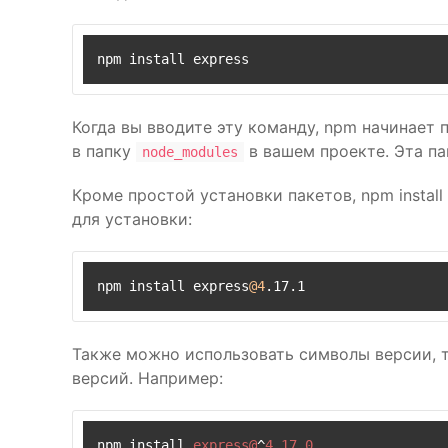
npm install express
Когда вы вводите эту команду, npm начинает 
в папку
в вашем проекте. Эта п
node_modules
Кроме простой установки пакетов, npm instal
для установки:
npm install express
@4
.17.1
Также можно использовать символы версии, та
версий. Например:
npm install 
express@
^
4.17
.0