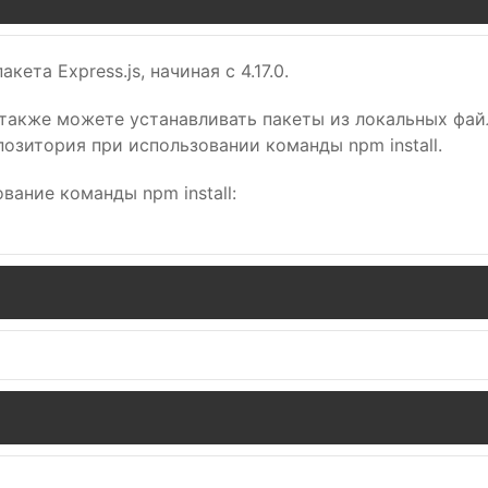
та Express.js, начиная с 4.17.0.
 также можете устанавливать пакеты из локальных файл
позитория при использовании команды npm install.
ание команды npm install: