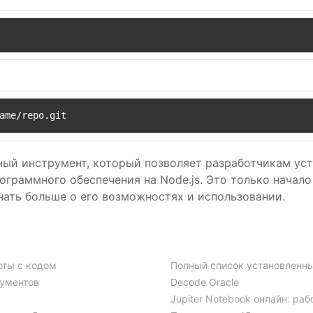
ame/repo.git
щный инструмент, который позволяет разработчикам ус
ограммного обеспечения на Node.js. Это только начало
нать больше о его возможностях и использовании.
оты с кодом
Полный список установленны
кументов
Decode Oracle
Jupiter Notebook онлайн: раб