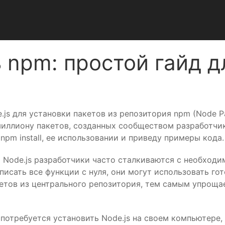
ь npm: простой гайд 
de.js для установки пакетов из репозитория npm (Node 
иллиону пакетов, созданных сообществом разработчико
npm install, ее использовании и приведу примеры кода.
 Node.js разработчики часто сталкиваются с необход
писать все функции с нуля, они могут использовать г
етов из центрального репозитория, тем самым упроща
 потребуется установить Node.js на своем компьютере, 