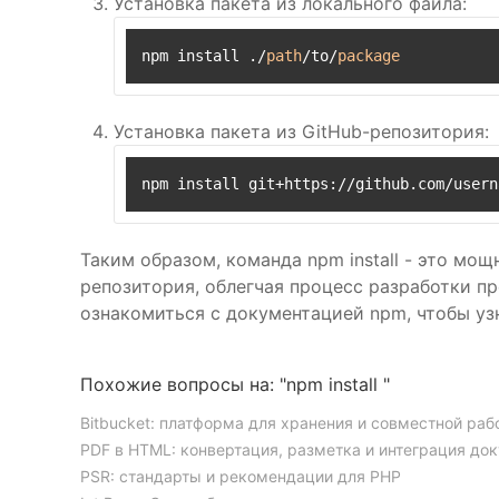
Установка пакета из локального файла:
npm install ./
path
/to/
package
Установка пакета из GitHub-репозитория:
npm install git+https://github.com/usern
Таким образом, команда npm install - это мо
репозитория, облегчая процесс разработки пр
ознакомиться с документацией npm, чтобы уз
Похожие вопросы на: "npm install "
Bitbucket: платформа для хранения и совместной раб
PDF в HTML: конвертация, разметка и интеграция до
PSR: стандарты и рекомендации для PHP