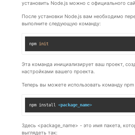
установить Node.js можно с официального сай
После установки Node.js вам необходимо пер
выполните следующую команду:
npm 
init
Эта команда инициализирует ваш проект, со
настройками вашего проекта.
Теперь вы можете использовать команду npm i
npm install 
<
package_name
>
Здесь <package_name> - это имя пакета, котор
выглядеть так: