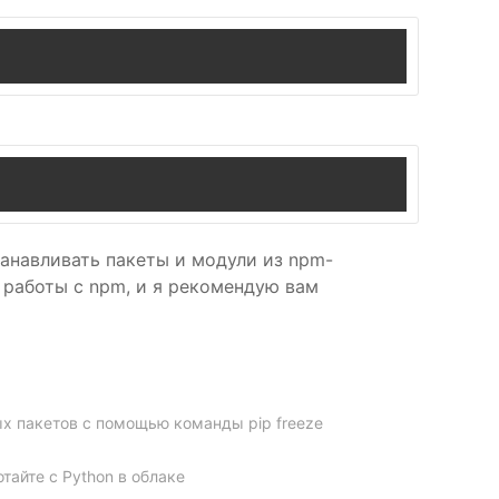
танавливать пакеты и модули из npm-
 работы с npm, и я рекомендую вам
х пакетов с помощью команды pip freeze
отайте с Python в облаке