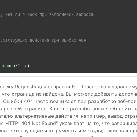
м, нет ли ошибок при выполнении запроса
тветствующие действия при ошибке 404
запроса:"
иотеку
Requests
для отправки HTTP-запроса к заданному
 что страница не найдена. Вы можете добавить дополн
. Ошибки 404 часто возникают при разработке веб-при
старевшей странице. Хорошо разработанные веб-сайты
телю альтернативные действия, например, вывод стра
ия HTTP "
404 Not Found
" указывает на то, что запрашив
оответствующие инструменты и методы, такие как про