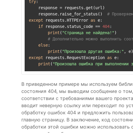
try
:

    response = requests.get(url)

    response.raise_for_status()  
# Проверяе
except
 requests.HTTPError 
as
 e:

if
 response.status_code == 
404
:

print
(
"Страница не найдена!"
)

# Дополнительно можно выполнить соо
else
:

print
(
"Произошла другая ошибка:"
except
 requests.RequestException 
as
 e:

print
(
"Произошла ошибка при выполнении 
В приведенном примере мы используем библ
состояния 404, мы выводим сообщение о том,
соответствии с требованиями вашего проекта
вводит неверную ссылку или переходит по у
обработку ошибок 404 и предложить пользова
главную страницу. В заключение, код состоян
обработки этой ошибки можно использовать с