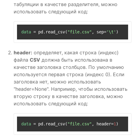
табуляции в качестве разделителя, можно
использовать следующий код:
data
 = pd.read_csv(
"file.csv"
, sep=
'\t'
header:
определяет, какая строка (индекс)
файла
CSV
должна быть использована в
качестве заголовка столбцов. По умолчанию
используется первая строка (индекс 0). Если
заголовка нет, можно использовать
"header=None". Например, чтобы использовать
вторую строку в качестве заголовка, можно
использовать следующий код:
data
 = pd.read_csv(
"file.csv"
, header=
1