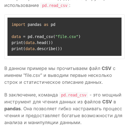
использование
:
pd.read_csv
import
 pandas 
as
 pd

data
 = pd.read_csv(
"file.csv"
)

print(
data
.head())

print(
data
В данном примере мы прочитываем файл
CSV
с
именем "file.csv" и выводим первые несколько
строк и статистическое описание данных.
В заключение, команда
- это мощный
pd.read_csv
инструмент для чтения данных из файлов
CSV
в
pandas
. Она позволяет гибко настраивать процесс
чтения и предоставляет богатые возможности для
анализа и манипуляции данными.