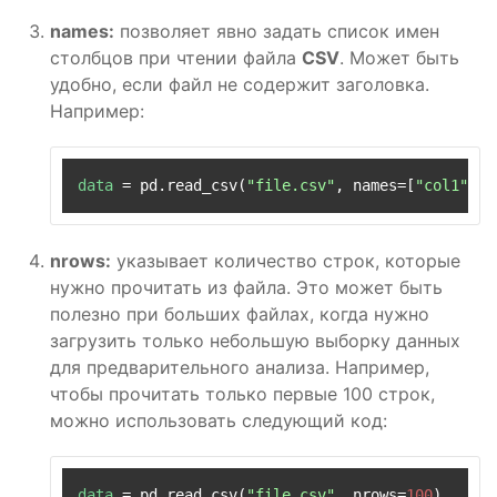
names:
позволяет явно задать список имен
столбцов при чтении файла
CSV
. Может быть
удобно, если файл не содержит заголовка.
Например:
data
 = pd.read_csv(
"file.csv"
, names=[
"col1"
, 
"
nrows:
указывает количество строк, которые
нужно прочитать из файла. Это может быть
полезно при больших файлах, когда нужно
загрузить только небольшую выборку данных
для предварительного анализа. Например,
чтобы прочитать только первые 100 строк,
можно использовать следующий код:
data
 = pd.read_csv(
"file.csv"
, nrows=
100