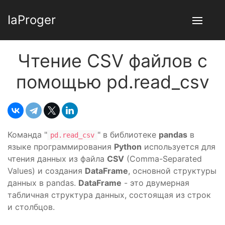
IaProger
Чтение CSV файлов с
помощью pd.read_csv
Команда "
" в библиотеке
pandas
в
pd.read_csv
языке программирования
Python
используется для
чтения данных из файла
CSV
(Comma-Separated
Values) и создания
DataFrame
, основной структуры
данных в pandas.
DataFrame
- это двумерная
табличная структура данных, состоящая из строк
и столбцов.