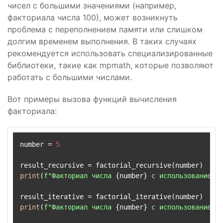
чисел с большими значениями (например,
факториала числа 100), может возникнуть
проблема с переполнением памяти или слишком
долгим временем выполнения. В таких случаях
рекомендуется использовать специализированные
библиотеки, такие как mpmath, которые позволяют
работать с большими числами.
Вот примеры вызова функций вычисления
факториала:
number = 
5
print
(
f"Факториал числа 
{number}
 с использованием р
print
(
f"Факториал числа 
{number}
 с использованием ц