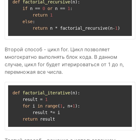
def
factorial_recursive
(
n
):

if
 n == 
0
or
 n == 
1
:

return
1
else
:

return
 n * factorial_recursive(n-
1
Второй способ - цикл for. Цикл позволяет
многократно выполнять блок кода. В данном
случае, цикл for будет итерироваться от 1 до n,
перемножая все числа.
def
factorial_iterative
(
n
):

    result = 
1
for
 i 
in
range
(
1
, n+
1
):

        result *= i

return