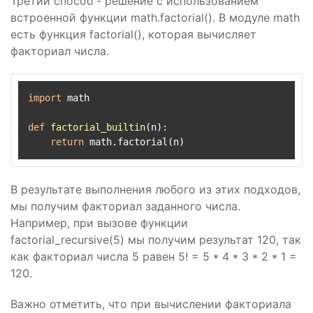
Третий способ - решение с использованием
встроенной функции math.factorial(). В модуле math
есть функция factorial(), которая вычисляет
факториал числа.
import
 math

def
factorial_builtin
(
n
):

return
В результате выполнения любого из этих подходов,
мы получим факториал заданного числа.
Например, при вызове функции
factorial_recursive(5) мы получим результат 120, так
как факториал числа 5 равен 5! = 5 * 4 * 3 * 2 * 1 =
120.
Важно отметить, что при вычислении факториала