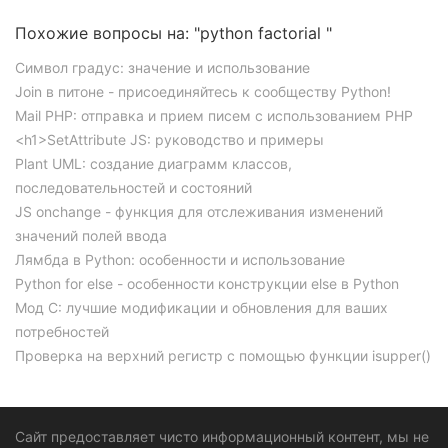
Похожие вопросы на: "python factorial "
Символ градус: значение и использование
Join в питоне - присоединяйтесь к сообществу Python!
Mail PHP: отправка и прием писем с использованием PHP
<h1>SetAttribute JS: руководство и примеры
Plant UML: создание диаграмм классов,
последовательностей и состояний
JS onchange - функция для отслеживания изменений
значений полей ввода
Лямбда в Python: особенности и использование
Python for else - особенности конструкции else в Python
Мод C: лучшие модификации и обновления для ваших
потребностей
Проверка на верхний регистр с помощью функции isupper()
Сайт предоставляет чисто информационный контент, мы не