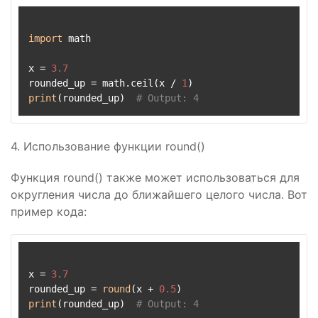
import
 math

x = 
3.7
rounded_up = math.ceil(x / 
1
print
(rounded_up)  
# Output: 4
4. Использование функции round()
Функция round() также может использоваться для
округления числа до ближайшего целого числа. Вот
пример кода:
x = 
3.7
rounded_up = 
round
(x + 
0.5
print
(rounded_up)  
# Output: 4