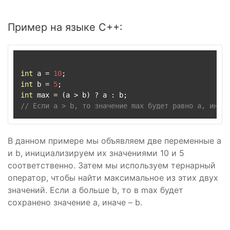
Пример на языке C++:
int
 a = 
10
int
 b = 
5
int
// Если a > b, то значение max будет равно a, иначе
В данном примере мы объявляем две переменные a
и b, инициализируем их значениями 10 и 5
соответственно. Затем мы используем тернарный
оператор, чтобы найти максимальное из этих двух
значений. Если a больше b, то в max будет
сохранено значение a, иначе – b.