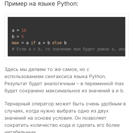
Пример на языке Python:
a = 
10
b = 
5
max
 = a 
if
 a > b 
else
# Если a > b, то значение max будет равно a, иначе 
Здесь мы делаем то же самое, но с
использованием синтаксиса языка Python.
Результат будет аналогичным – в переменной max
будет сохранено максимальное из значений a и b.
Тернарный оператор может быть очень удобным в
случаях, когда нужно выбрать одно из двух
значений на основе условия. Он позволяет
сократить количество кода и сделать его более
читабельным.